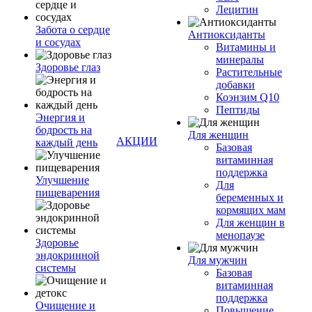
Лецитин
Забота о сердце
Антиоксиданты
и сосудах
Витамины и
минералы
Здоровье глаз
Растительные
добавки
Коэнзим Q10
Пептиды
Энергия и
бодрость на
Для женщин
АКЦИИ
каждый день
Базовая
витаминная
поддержка
Улучшение
Для
пищеварения
беременных и
кормящих мам
Для женщин в
менопаузе
Здоровье
эндокринной
Для мужчин
системы
Базовая
витаминная
поддержка
Очищение и
Повышение