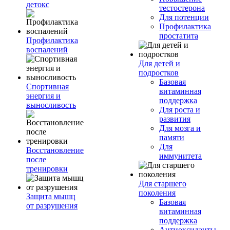
детокс
тестостерона
Для потенции
Профилактика
простатита
Профилактика
воспалений
Для детей и
подростков
Базовая
Спортивная
витаминная
энергия и
поддержка
выносливость
Для роста и
развития
Для мозга и
памяти
Для
Восстановление
иммунитета
после
тренировки
Для старшего
поколения
Защита мышц
Базовая
от разрушения
витаминная
поддержка
Антиоксиданты