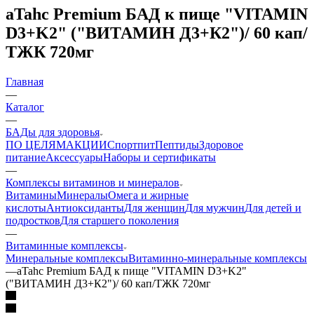
aTahc Premium БАД к пище "VITAMIN
D3+K2" ("ВИТАМИН Д3+К2")/ 60 кап/
ТЖК 720мг
Главная
—
Каталог
—
БАДы для здоровья
ПО ЦЕЛЯМ
АКЦИИ
Спортпит
Пептиды
Здоровое
питание
Аксессуары
Наборы и сертификаты
—
Комплексы витаминов и минералов
Витамины
Минералы
Омега и жирные
кислоты
Антиоксиданты
Для женщин
Для мужчин
Для детей и
подростков
Для старшего поколения
—
Витаминные комплексы
Минеральные комплексы
Витаминно-минеральные комплексы
—
aTahc Premium БАД к пище "VITAMIN D3+K2"
("ВИТАМИН Д3+К2")/ 60 кап/ТЖК 720мг