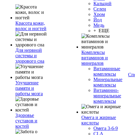
Кальций
Селен
Хром
Йод
Красота кожи,
Медь
волос и ногтей
+ ЕЩЕ
Для нервной
Комплексы
системы и
витаминов и
здорового сна
минералов
Витаминные
комплексы
Сп
Минеральные
Улучшение
комплексы
памяти и
Витаминно-
работы мозга
минеральные
комплексы
Здоровье
Омега и жирные
суставов и
кислоты
костей
Омега 3-6-9
CLA