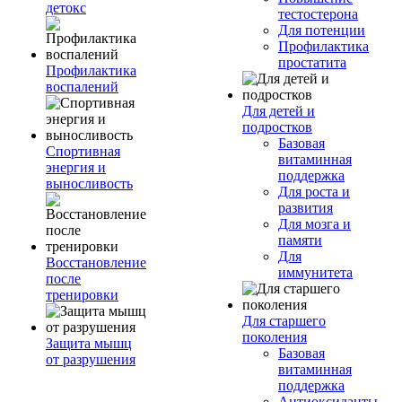
детокс
тестостерона
Для потенции
Профилактика
простатита
Профилактика
воспалений
Для детей и
подростков
Базовая
Спортивная
витаминная
энергия и
поддержка
выносливость
Для роста и
развития
Для мозга и
памяти
Для
Восстановление
иммунитета
после
тренировки
Для старшего
поколения
Защита мышц
Базовая
от разрушения
витаминная
поддержка
Антиоксиданты