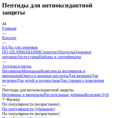
Пептиды для антиоксидантной
защиты
44
Главная
—
Каталог
—
БАДы для здоровья
ПО ЦЕЛЯМ
АКЦИИ
Спортпит
Пептиды
Здоровое
питание
Аксессуары
Наборы и сертификаты
—
Антиоксиданты
Витамины
Минералы
Комплексы витаминов и
минералов
Омега и жирные кислоты
Для женщин
Для
мужчин
Для детей и подростков
Для старшего поколения
—
Пептиды для антиоксидантной защиты
Витамины и минералы
Растительные добавки
Коэнзим Q10
Фильтр
По популярности (возрастание)
По популярности (убывание)
По популярности (возрастание)