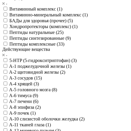
Витаминный комплекс (
1
)
Витаминно-минеральный комплекс (
1
)
БАДы для здоровья (прочее) (
5
)
Хондропротекторы (комплекс) (
1
)
Пептиды натуральные (
25
)
Пептиды синтезированные (
9
)
Пептиды комплексные (
33
)
Действующие вещества
5-HTP (5-гидрокситриптофан) (
3
)
A-1 поджелудочной железы (
1
)
A-2 щитовидной железы (
2
)
A-3 сосудов (
15
)
A-4 хрящей (
3
)
A-5 головного мозга (
8
)
A-6 тимуса (
9
)
A-7 печени (
6
)
A-8 эпифиза (
2
)
A-9 почек (
1
)
A-10 слизистой оболочки желудка (
2
)
A-11 тканей глаза (
1
)
A-12 мочевого пузыря (
3
)