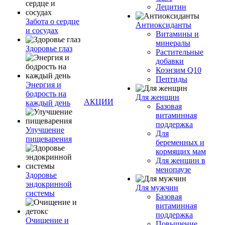
Лецитин
Забота о сердце
Антиоксиданты
и сосудах
Витамины и
минералы
Здоровье глаз
Растительные
добавки
Коэнзим Q10
Пептиды
Энергия и
бодрость на
Для женщин
АКЦИИ
каждый день
Базовая
витаминная
поддержка
Улучшение
Для
пищеварения
беременных и
кормящих мам
Для женщин в
менопаузе
Здоровье
эндокринной
Для мужчин
системы
Базовая
витаминная
поддержка
Очищение и
Повышение