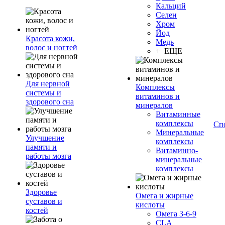
Кальций
Селен
Хром
Йод
Красота кожи,
Медь
волос и ногтей
+ ЕЩЕ
Для нервной
Комплексы
системы и
витаминов и
здорового сна
минералов
Витаминные
комплексы
Сп
Минеральные
Улучшение
комплексы
памяти и
Витаминно-
работы мозга
минеральные
комплексы
Здоровье
Омега и жирные
суставов и
кислоты
костей
Омега 3-6-9
CLA