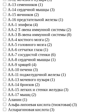
A-13 семенников (
1
)
A-14 сердечной мышцы (
3
)
A-15 яичников (
2
)
A-16 предстательной железы (
1
)
AA-1 эпифиза (
4
)
AA-2 Т-звена иммунной системы (
2
)
AA-3 B-звена иммунной системы (
8
)
AA-4 костного мозга (
2
)
AA-5 головного мозга (
2
)
AA-6 сетчатки глаза (
1
)
AA-7 сосудистой стенки (
6
)
AA-8 сердечной мышцы (
1
)
AA-9 хрящей (
4
)
AA-10 печени (
3
)
AA-11 поджелудочной железы (
1
)
AA-13 мочевого пузыря (
1
)
AA-14 бронхов (
2
)
AA-15 легких и стенки желудка (
3
)
AA-17 мышц (
2
)
Аланин (
1
)
Альфа-липоевая кислота (тиоктовая) (
3
)
Аспарагиновая кислота (
3
)