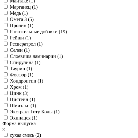
Маитаке (
1
)
Марганец (
1
)
Медь (
1
)
Омега 3 (
5
)
Пролин (
1
)
Растительные добавки (
19
)
Рейши (
1
)
Ресвератрол (
1
)
Селен (
1
)
Слоевища ламинарии (
1
)
Спирулина (
1
)
Таурин (
1
)
Фосфор (
1
)
Хондроитин (
1
)
Хром (
1
)
Цинк (
3
)
Цистеин (
1
)
Шиитаке (
1
)
Экстракт Готу Колы (
1
)
Эхинацея (
1
)
Форма выпуска
сухая смесь (
2
)