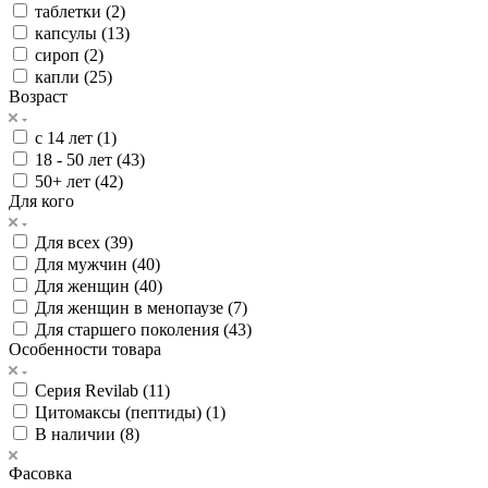
таблетки (
2
)
капсулы (
13
)
сироп (
2
)
капли (
25
)
Возраст
с 14 лет (
1
)
18 - 50 лет (
43
)
50+ лет (
42
)
Для кого
Для всех (
39
)
Для мужчин (
40
)
Для женщин (
40
)
Для женщин в менопаузе (
7
)
Для старшего поколения (
43
)
Особенности товара
Серия Revilab (
11
)
Цитомаксы (пептиды) (
1
)
В наличии (
8
)
Фасовка