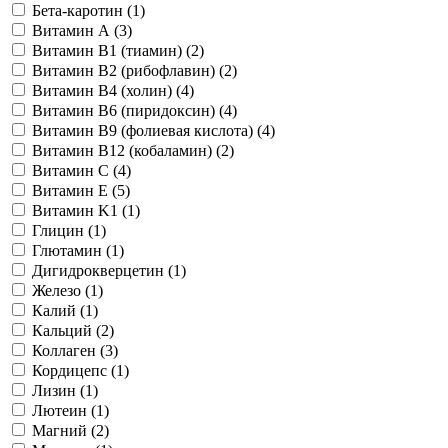
Бета-каротин (
1
)
Витамин А (
3
)
Витамин B1 (тиамин) (
2
)
Витамин B2 (рибофлавин) (
2
)
Витамин B4 (холин) (
4
)
Витамин B6 (пиридоксин) (
4
)
Витамин B9 (фолиевая кислота) (
4
)
Витамин B12 (кобаламин) (
2
)
Витамин C (
4
)
Витамин E (
5
)
Витамин K1 (
1
)
Глицин (
1
)
Глютамин (
1
)
Дигидрокверцетин (
1
)
Железо (
1
)
Калий (
1
)
Кальций (
2
)
Коллаген (
3
)
Кордицепс (
1
)
Лизин (
1
)
Лютеин (
1
)
Магний (
2
)