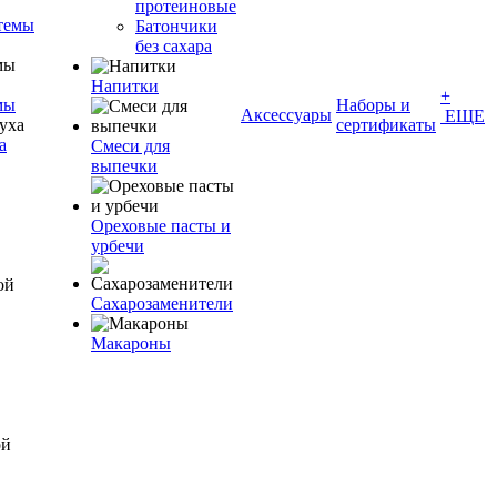
протеиновые
темы
Батончики
без сахара
Напитки
+
мы
Наборы и
Аксессуары
ЕЩЕ
сертификаты
а
Смеси для
выпечки
Ореховые пасты и
урбечи
Сахарозаменители
Макароны