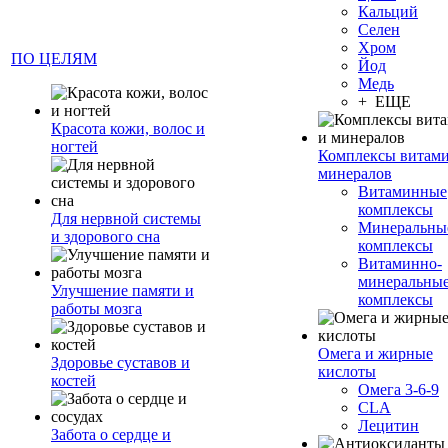
Кальций
Селен
Хром
ПО ЦЕЛЯМ
Йод
Медь
+ ЕЩЕ
Красота кожи, волос и
ногтей
Комплексы витами
минералов
Витаминные
комплексы
Для нервной системы
Минеральны
и здорового сна
комплексы
Витаминно-
минеральны
Улучшение памяти и
комплексы
работы мозга
Омега и жирные
Здоровье суставов и
кислоты
костей
Омега 3-6-9
CLA
Лецитин
Забота о сердце и