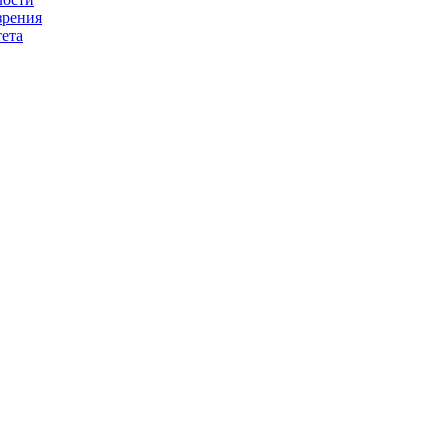
зрения
ета