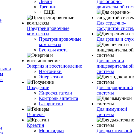
Лизин
Для опорно-
Треонин
двигательной сис
+ ЕЩЕ
е
Для сердечно-
Предтренировочные
сосудистой систе
0
комплексы
Предтренировочные
Для зрения и слух
комплексы
Бустеры азота
Для печени и
Энергия и восстановление
пищеварительной
ных и
Изотоники
системы
ам
Энергетики
 в
Похудение
Для эндокринной
Жиросжигатели
системы
Контроль аппетита
L-карнитин
Для иммунной
Гейнеры
системы
Креатин
и
Моногидрат
Для дыхательной
ка