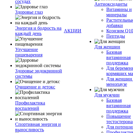
сосудах
Антиоксиданты
Витамины и
Здоровье глаз
минералы
Растительны
добавки
Энергия и бодрость на
АКЦИИ
Коэнзим Q1
каждый день
Пептиды
Для женщин
Улучшение
Базовая
пищеварения
витаминная
поддержка
Для беремен
Здоровье эндокринной
кормящих м
системы
Для женщин
менопаузе
Очищение и детокс
Для мужчин
Базовая
Профилактика
витаминная
воспалений
поддержка
Повышение
тестостерона
Спортивная энергия и
Для потенци
выносливость
Профилакти