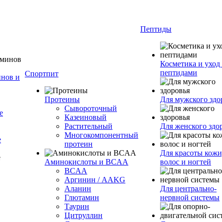
Пептиды
Косметика и уход 
пептидами
Спортпит
нов и
Протеины
Для мужского здо
Сывороточный
е
Казеиновый
Растительный
Для женского здо
Многокомпонентный
е
протеин
Для красоты кожи
Аминокислоты и BCAA
волос и ногтей
BCAA
Аргинин / AAKG
Аланин
Для центрально-
Глютамин
нервной системы
Таурин
Цитруллин