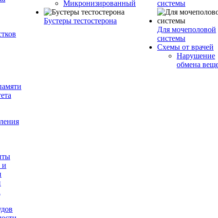
Микронизированный
системы
Бустеры тестостерона
Для мочеполовой
стков
системы
Схемы от врачей
Нарушение
обмена вещ
памяти
ета
оления
нты
 и
и
и
а
удов
лости