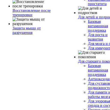
простатита
Восстановление после
тренировки
Для детей и подро
Базовая
витаминная
Защита мышц от
поддержка
разрушения
Для роста и
развития
Для мозга и 
Для иммунит
Для старшего пок
Базовая
витаминная
поддержка
Антиоксида
Для суставов
подвижност
Для памяти 
работы мозг
Для здоровья
сердца и сос
Против уста