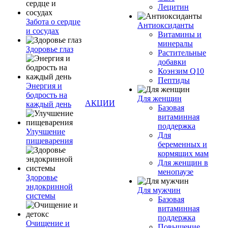
Лецитин
Забота о сердце
Антиоксиданты
и сосудах
Витамины и
минералы
Здоровье глаз
Растительные
добавки
Коэнзим Q10
Пептиды
Энергия и
бодрость на
Для женщин
АКЦИИ
каждый день
Базовая
витаминная
поддержка
Улучшение
Для
пищеварения
беременных и
кормящих мам
Для женщин в
менопаузе
Здоровье
эндокринной
Для мужчин
системы
Базовая
витаминная
поддержка
Очищение и
Повышение