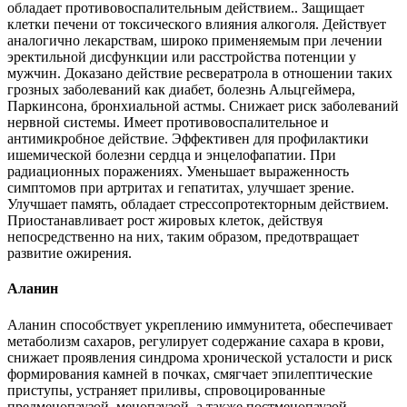
обладает противовоспалительным действием.. Защищает
клетки печени от токсического влияния алкоголя. Действует
аналогично лекарствам, широко применяемым при лечении
эректильной дисфункции или расстройства потенции у
мужчин. Доказано действие ресвератрола в отношении таких
грозных заболеваний как диабет, болезнь Альцгеймера,
Паркинсона, бронхиальной астмы. Снижает риск заболеваний
нервной системы. Имеет противовоспалительное и
антимикробное действие. Эффективен для профилактики
ишемической болезни сердца и энцелофапатии. При
радиационных поражениях. Уменьшает выраженность
симптомов при артритах и гепатитах, улучшает зрение.
Улучшает память, обладает стрессопротекторным действием.
Приостанавливает рост жировых клеток, действуя
непосредственно на них, таким образом, предотвращает
развитие ожирения.
Аланин
Аланин способствует укреплению иммунитета, обеспечивает
метаболизм сахаров, регулирует содержание сахара в крови,
снижает проявления синдрома хронической усталости и риск
формирования камней в почках, смягчает эпилептические
приступы, устраняет приливы, спровоцированные
предменопаузой, менопаузой, а также постменопаузой