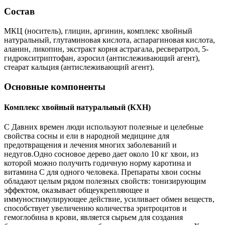
Состав
МКЦ (носитель), глицин, аргинин, комплекс хвойный
натуральный, глутаминовая кислота, аспарагиновая кислота,
аланин, ликопин, экстракт корня астрагала, ресвератрол, 5-
гидрокситриптофан, аэросил (антислеживающий агент),
стеарат кальция (антислеживающий агент).
Основные компоненты
Комплекс хвойный натуральный (КХН)
С Давних времен люди используют полезные и целебные
свойства сосны и ели в народной медицине для
предотвращения и лечения многих заболеваний и
недугов.Одно сосновое дерево дает около 10 кг хвои, из
которой можно получить годичную норму каротина и
витамина С для одного человека. Препараты хвои сосны
обладают целым рядом полезных свойств: тонизирующим
эффектом, оказывает общеукрепляющее и
иммуностимулирующее действие, усиливает обмен веществ,
способствует увеличению количества эритроцитов и
гемоглобина в крови, является сырьем для создания