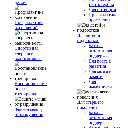
детокс
тестостерона
Для потенции
Профилактика
простатита
Профилактика
воспалений
Для детей и
подростков
Базовая
Спортивная
витаминная
энергия и
поддержка
выносливость
Для роста и
развития
Для мозга и
памяти
Для
Восстановление
иммунитета
после
тренировки
Для старшего
поколения
Защита мышц
Базовая
от разрушения
витаминная
поддержка
Антиоксиданты