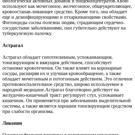
биологически активных добавок и пищеконцентратов.Хвою
используют как мочегонное, желчегонное, общеукрепляющее,
кровоостанав-ливающее средство. Кроме того, она обладает
еще и дезинфицирующими и отхаркивающими свойствами.
Фитонциды сосны полезны людям, страдающим сердечно-
сосудистыми заболеваниями, они губительно действуют на
туберкулезную палочку.
Астрагал
Астрагал обладает гипотензивным, успокаивающим,
тонизирующим и вяжущим действием, способствует
остановке кровотечения. Он также влияет на коронарные
сосуды, расширяя их и улучшая кровообращение, а также
обладает мочегонным и потогонным действием. Это отличное
противовоспалительное средство, широко используемое в
народной медицине.Астрагал благотворно действует на
желудочно-кишечный тракт: регулирует стул, успокаивает
кишечник. Он применяется при заболеваниях выделительной
системы, а также является хорошим тонизирующим средством
при слабости организма.
Ликопин
Основная функция ликопина в человеческом организме —