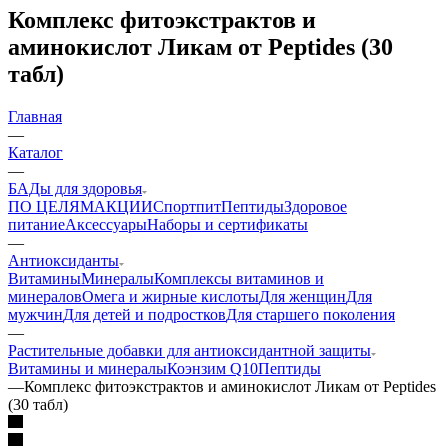
Комплекс фитоэкстрактов и
аминокислот Ликам от Peptides (30
табл)
Главная
—
Каталог
—
БАДы для здоровья
ПО ЦЕЛЯМ
АКЦИИ
Спортпит
Пептиды
Здоровое
питание
Аксессуары
Наборы и сертификаты
—
Антиоксиданты
Витамины
Минералы
Комплексы витаминов и
минералов
Омега и жирные кислоты
Для женщин
Для
мужчин
Для детей и подростков
Для старшего поколения
—
Растительные добавки для антиоксидантной защиты
Витамины и минералы
Коэнзим Q10
Пептиды
—
Комплекс фитоэкстрактов и аминокислот Ликам от Peptides
(30 табл)