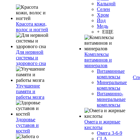
Кальций
Селен
Хром
Йод
Красота кожи,
Медь
волос и ногтей
+ ЕЩЕ
Для нервной
Комплексы
системы и
витаминов и
здорового сна
минералов
Витаминные
комплексы
Сп
Минеральные
Улучшение
комплексы
памяти и
Витаминно-
работы мозга
минеральные
комплексы
Здоровье
Омега и жирные
суставов и
кислоты
костей
Омега 3-6-9
CLA