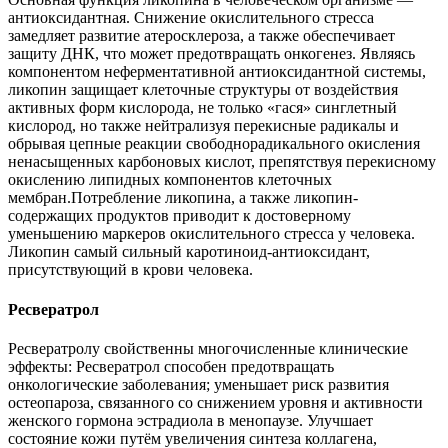
антиоксидантная. Снижение окислительного стресса
замедляет развитие атеросклероза, а также обеспечивает
защиту ДНК, что может предотвращать онкогенез. Являясь
компонентом неферментативной антиоксидантной системы,
ликопин защищает клеточные структуры от воздействия
активных форм кислорода, не только «гася» синглетный
кислород, но также нейтрализуя перекисные радикалы и
обрывая цепные реакции свободнорадикального окисления
ненасыщенных карбоновых кислот, препятствуя перекисному
окислению липидных компонентов клеточных
мембран.Потребление ликопина, а также ликопин-
содержащих продуктов приводит к достоверному
уменьшению маркеров окислительного стресса у человека.
Ликопин самый сильный каротиноид-антиоксидант,
присутствующий в крови человека.
Ресвератрол
Ресвератролу свойственны многочисленные клинические
эффекты: Ресвератрол способен предотвращать
онкологические заболевания; уменьшает риск развития
остеопароза, связанного со снижением уровня и активности
женского гормона эстрадиола в менопаузе. Улучшает
состояние кожи путём увеличения синтеза коллагена,