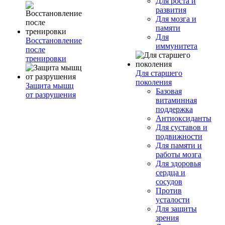
Для роста и
развития
Для мозга и
памяти
Для
Восстановление
иммунитета
после
тренировки
Для старшего
поколения
Защита мышц
Базовая
от разрушения
витаминная
поддержка
Антиоксиданты
Для суставов и
подвижности
Для памяти и
работы мозга
Для здоровья
сердца и
сосудов
Против
усталости
Для защиты
зрения