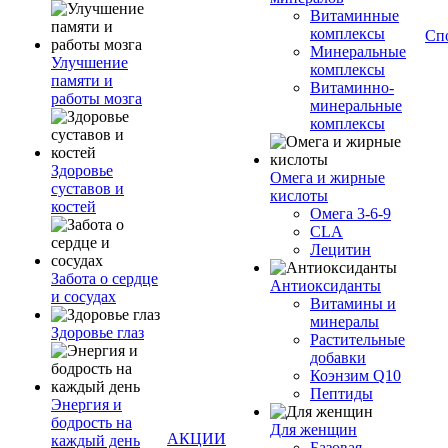
Витаминные
комплексы
Сп
Минеральные
Улучшение
комплексы
памяти и
Витаминно-
работы мозга
минеральные
комплексы
Здоровье
Омега и жирные
суставов и
кислоты
костей
Омега 3-6-9
CLA
Лецитин
Забота о сердце
Антиоксиданты
и сосудах
Витамины и
минералы
Здоровье глаз
Растительные
добавки
Коэнзим Q10
Пептиды
Энергия и
бодрость на
Для женщин
АКЦИИ
каждый день
Базовая