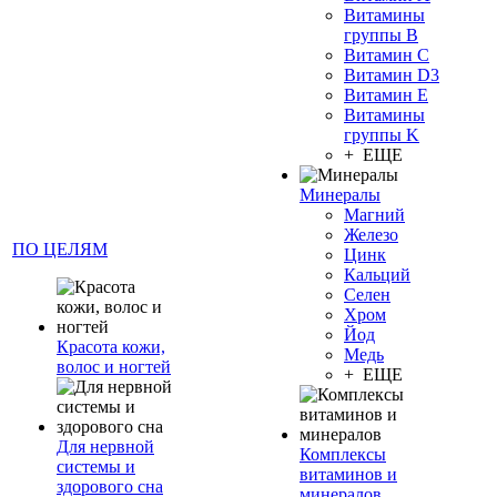
Витамины
группы B
Витамин C
Витамин D3
Витамин E
Витамины
группы K
+ ЕЩЕ
Минералы
Магний
Железо
ПО ЦЕЛЯМ
Цинк
Кальций
Селен
Хром
Йод
Красота кожи,
Медь
волос и ногтей
+ ЕЩЕ
Для нервной
Комплексы
системы и
витаминов и
здорового сна
минералов