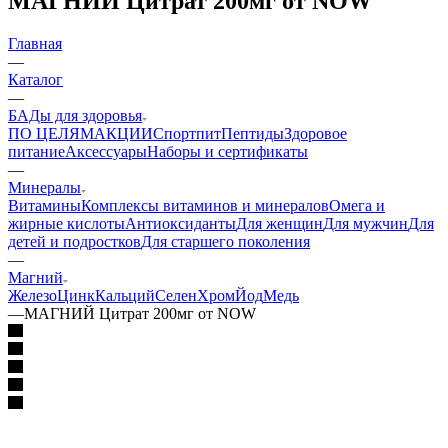
МАГНИЙ Цитрат 200мг от NOW
Главная
—
Каталог
—
БАДы для здоровья
ПО ЦЕЛЯМ
АКЦИИ
Спортпит
Пептиды
Здоровое
питание
Аксессуары
Наборы и сертификаты
—
Минералы
Витамины
Комплексы витаминов и минералов
Омега и
жирные кислоты
Антиоксиданты
Для женщин
Для мужчин
Для
детей и подростков
Для старшего поколения
—
Магний
Железо
Цинк
Кальций
Селен
Хром
Йод
Медь
—
МАГНИЙ Цитрат 200мг от NOW