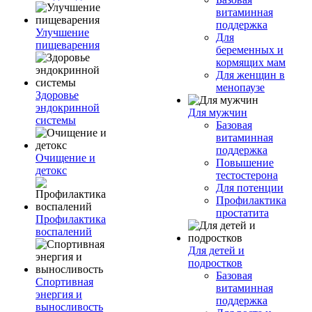
витаминная
поддержка
Улучшение
Для
пищеварения
беременных и
кормящих мам
Для женщин в
менопаузе
Здоровье
эндокринной
Для мужчин
системы
Базовая
витаминная
поддержка
Очищение и
Повышение
детокс
тестостерона
Для потенции
Профилактика
простатита
Профилактика
воспалений
Для детей и
подростков
Базовая
Спортивная
витаминная
энергия и
поддержка
выносливость