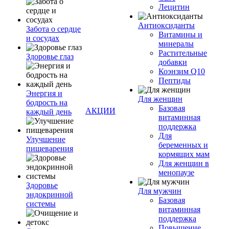
Лецитин
Антиоксиданты
Забота о сердце
Витамины и
и сосудах
минералы
Растительные
Здоровье глаз
добавки
Коэнзим Q10
Пептиды
Энергия и
Для женщин
бодрость на
Базовая
АКЦИИ
каждый день
витаминная
поддержка
Для
Улучшение
беременных и
пищеварения
кормящих мам
Для женщин в
менопаузе
Здоровье
Для мужчин
эндокринной
Базовая
системы
витаминная
поддержка
Повышение