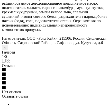
рафинированное дезодорированное подсолнечное масло,
подсластитель мальтит, сироп топинамбура, мука кунжутная,
крахмал кукурузный, семена белого льна, апельсин
сушенный, изолят соевого белка, разрыхлитель гидрокарбонат
натрия (сода), соль, подсластитель стевия. Ограничения по
использованию: индивидуальная непереносимость
компонентов продукта.
Изготовитель: ООО «Роял Кейк», 215506, Россия, Смоленская
Область, Сафоновский Район, г. Сафоново, ул. Кутузова, д.6
Галерея
1/0
—
Отзывы
Нет оценок
Оставить отзыв