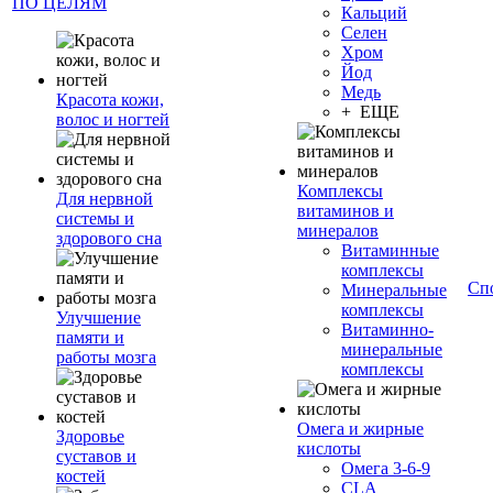
ПО ЦЕЛЯМ
Кальций
Селен
Хром
Йод
Медь
Красота кожи,
+ ЕЩЕ
волос и ногтей
Комплексы
Для нервной
витаминов и
системы и
минералов
здорового сна
Витаминные
комплексы
Сп
Минеральные
комплексы
Улучшение
Витаминно-
памяти и
минеральные
работы мозга
комплексы
Омега и жирные
Здоровье
кислоты
суставов и
Омега 3-6-9
костей
CLA