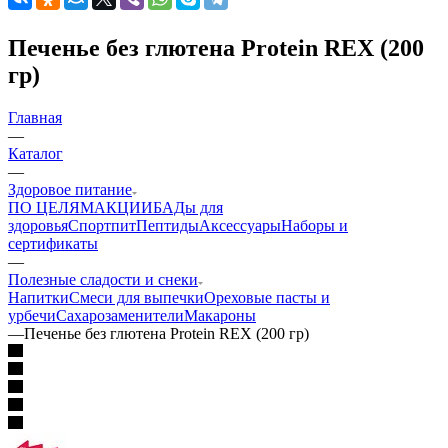
Печенье без глютена Protein REX (200
гр)
Главная
—
Каталог
—
Здоровое питание
ПО ЦЕЛЯМ
АКЦИИ
БАДы для
здоровья
Спортпит
Пептиды
Аксессуары
Наборы и
сертификаты
—
Полезные сладости и снеки
Напитки
Смеси для выпечки
Ореховые пасты и
урбечи
Сахарозаменители
Макароны
—
Печенье без глютена Protein REX (200 гр)