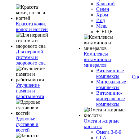
Кальций
Селен
Хром
Йод
Красота кожи,
Медь
волос и ногтей
+ ЕЩЕ
Для нервной
Комплексы
системы и
витаминов и
здорового сна
минералов
Витаминные
комплексы
Сп
Минеральные
Улучшение
комплексы
памяти и
Витаминно-
работы мозга
минеральные
комплексы
Здоровье
Омега и жирные
суставов и
кислоты
костей
Омега 3-6-9
CLA