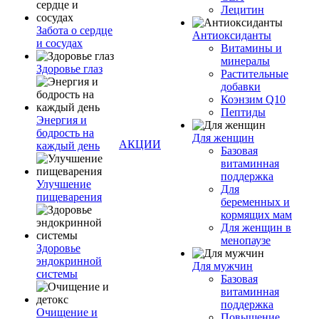
Лецитин
Забота о сердце
Антиоксиданты
и сосудах
Витамины и
минералы
Здоровье глаз
Растительные
добавки
Коэнзим Q10
Пептиды
Энергия и
бодрость на
Для женщин
АКЦИИ
каждый день
Базовая
витаминная
поддержка
Улучшение
Для
пищеварения
беременных и
кормящих мам
Для женщин в
менопаузе
Здоровье
эндокринной
Для мужчин
системы
Базовая
витаминная
поддержка
Очищение и
Повышение