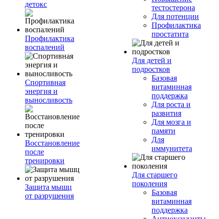
детокс
тестостерона
Для потенции
Профилактика
простатита
Профилактика
воспалений
Для детей и
подростков
Базовая
Спортивная
витаминная
энергия и
поддержка
выносливость
Для роста и
развития
Для мозга и
памяти
Для
Восстановление
иммунитета
после
тренировки
Для старшего
поколения
Защита мышц
Базовая
от разрушения
витаминная
поддержка
Антиоксиданты