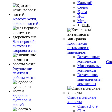
Кальций
Селен
Хром
Йод
Красота кожи,
Медь
волос и ногтей
+ ЕЩЕ
Для нервной
Комплексы
системы и
витаминов и
здорового сна
минералов
Витаминные
комплексы
Сп
Минеральные
Улучшение
комплексы
памяти и
Витаминно-
работы мозга
минеральные
комплексы
Здоровье
Омега и жирные
суставов и
кислоты
костей
Омега 3-6-9
CLA