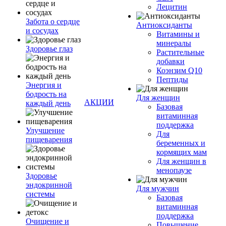
Лецитин
Забота о сердце
Антиоксиданты
и сосудах
Витамины и
минералы
Здоровье глаз
Растительные
добавки
Коэнзим Q10
Пептиды
Энергия и
бодрость на
Для женщин
АКЦИИ
каждый день
Базовая
витаминная
поддержка
Улучшение
Для
пищеварения
беременных и
кормящих мам
Для женщин в
менопаузе
Здоровье
эндокринной
Для мужчин
системы
Базовая
витаминная
поддержка
Очищение и
Повышение