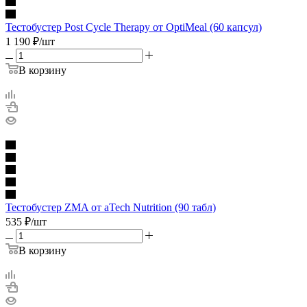
Тестобустер Post Cycle Therapy от OptiMeal (60 капсул)
1 190
₽
/шт
В корзину
Тестобустер ZMA от aTech Nutrition (90 табл)
535
₽
/шт
В корзину