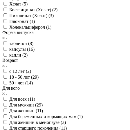
Хелат (
5
)
Бисглицинат (Хелат) (
2
)
Пиколинат (Хелат) (
3
)
Глюконат (
1
)
Холекальциферол (
1
)
Форма выпуска
таблетки (
8
)
капсулы (
16
)
капли (
2
)
Возраст
с 12 лет (
2
)
18 - 50 лет (
29
)
50+ лет (
14
)
Для кого
Для всех (
11
)
Для мужчин (
29
)
Для женщин (
11
)
Для беременных и кормящих мам (
1
)
Для женщин в менопаузе (
3
)
Для старшего поколения (
11
)