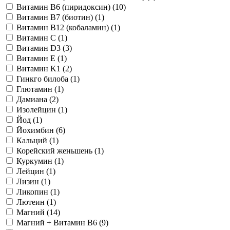
Витамин B6 (пиридоксин) (
10
)
Витамин B7 (биотин) (
1
)
Витамин B12 (кобаламин) (
1
)
Витамин C (
1
)
Витамин D3 (
3
)
Витамин E (
1
)
Витамин K1 (
2
)
Гинкго билоба (
1
)
Глютамин (
1
)
Дамиана (
2
)
Изолейцин (
1
)
Йод (
1
)
Йохимбин (
6
)
Кальций (
1
)
Корейский женьшень (
1
)
Куркумин (
1
)
Лейцин (
1
)
Лизин (
1
)
Ликопин (
1
)
Лютеин (
1
)
Магний (
14
)
Магний + Витамин B6 (
9
)