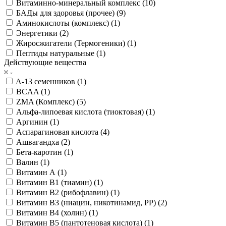
Витаминно-минеральный комплекс (
10
)
БАДы для здоровья (прочее) (
9
)
Аминокислоты (комплекс) (
1
)
Энергетики (
2
)
Жиросжигатели (Термогеники) (
1
)
Пептиды натуральные (
1
)
Действующие вещества
A-13 семенников (
1
)
BCAA (
1
)
ZMA (Комплекс) (
5
)
Альфа-липоевая кислота (тиоктовая) (
1
)
Аргинин (
1
)
Аспарагиновая кислота (
4
)
Ашвагандха (
2
)
Бета-каротин (
1
)
Валин (
1
)
Витамин А (
1
)
Витамин B1 (тиамин) (
1
)
Витамин B2 (рибофлавин) (
1
)
Витамин B3 (ниацин, никотинамид, PP) (
2
)
Витамин B4 (холин) (
1
)
Витамин B5 (пантотеновая кислота) (
1
)