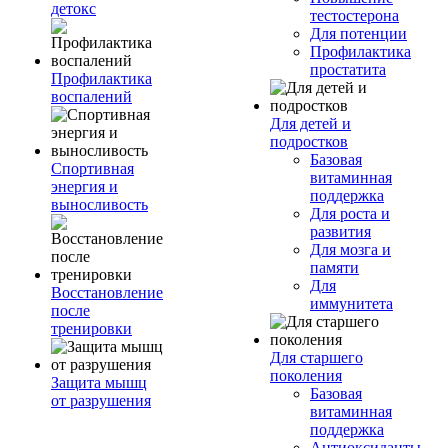
детокс
тестостерона
Для потенции
Профилактика
простатита
Профилактика
воспалений
Для детей и
подростков
Базовая
Спортивная
витаминная
энергия и
поддержка
выносливость
Для роста и
развития
Для мозга и
памяти
Для
Восстановление
иммунитета
после
тренировки
Для старшего
поколения
Защита мышц
Базовая
от разрушения
витаминная
поддержка
Антиоксиданты