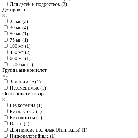
Для детей и подростков (
2
)
Дозировка
25 мг (
2
)
30 мг (
4
)
50 мг (
1
)
75 мг (
1
)
100 мг (
1
)
450 мг (
2
)
600 мг (
1
)
1200 мг (
1
)
Группа аминокислот
Заменимые (
1
)
Незаменимые (
1
)
Особенности товара
Без кофеина (
1
)
Без лактозы (
1
)
Без глютена (
1
)
Веган (
2
)
Для приема под язык (Лингвалы) (
1
)
Низкокалорийные (
1
)