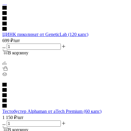
ЦИНК пиколинат от GeneticLab (120 капс)
699
₽
/шт
В корзину
Тестобустер Alphaman от aTech Premium (60 капс)
1 150
₽
/шт
В корзину