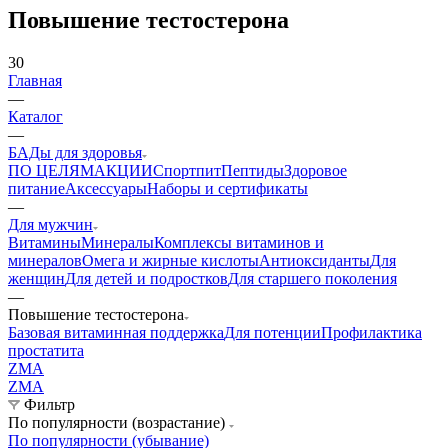
Повышение тестостерона
30
Главная
—
Каталог
—
БАДы для здоровья
ПО ЦЕЛЯМ
АКЦИИ
Спортпит
Пептиды
Здоровое
питание
Аксессуары
Наборы и сертификаты
—
Для мужчин
Витамины
Минералы
Комплексы витаминов и
минералов
Омега и жирные кислоты
Антиоксиданты
Для
женщин
Для детей и подростков
Для старшего поколения
—
Повышение тестостерона
Базовая витаминная поддержка
Для потенции
Профилактика
простатита
ZMA
ZMA
Фильтр
По популярности (возрастание)
По популярности (убывание)