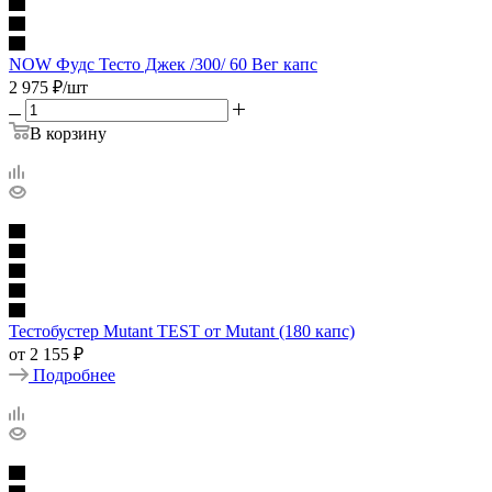
NOW Фудс Тесто Джек /300/ 60 Вег капс
2 975
₽
/шт
В корзину
Тестобустер Mutant TEST от Mutant (180 капс)
от
2 155 ₽
Подробнее