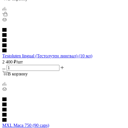
Testoluten lingual (Тестолутен лингвал) (10 мл)
2 400
₽
/шт
В корзину
MXL Maca 750 (90 caps)