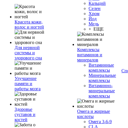
Кальций
Селен
Хром
Йод
Красота кожи,
Медь
волос и ногтей
+ ЕЩЕ
Для нервной
Комплексы
системы и
витаминов и
здорового сна
минералов
Витаминные
комплексы
Сп
Минеральные
Улучшение
комплексы
памяти и
Витаминно-
работы мозга
минеральные
комплексы
Здоровье
Омега и жирные
суставов и
кислоты
костей
Омега 3-6-9
CLA