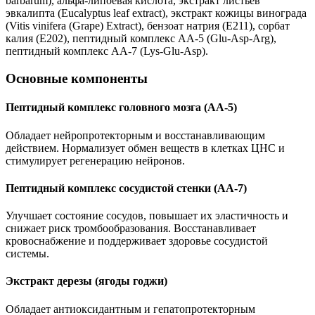
barbarum), альфа-липоевая кислота, экстракт листьев
эвкалипта (Eucalyptus leaf extract), экстракт кожицы винограда
(Vitis vinifera (Grape) Extract), бензоат натрия (Е211), сорбат
калия (Е202), пептидный комплекс АА-5 (Glu-Asp-Arg),
пептидный комплекс АА-7 (Lys-Glu-Asp).
Основные компоненты
Пептидный комплекс головного мозга (АА-5)
Обладает нейропротекторным и восстанавливающим
действием. Нормализует обмен веществ в клетках ЦНС и
стимулирует регенерацию нейронов.
Пептидный комплекс сосудистой стенки (АА-7)
Улучшает состояние сосудов, повышает их эластичность и
снижает риск тромбообразования. Восстанавливает
кровоснабжение и поддерживает здоровье сосудистой
системы.
Экстракт дерезы (ягоды годжи)
Обладает антиоксидантным и гепатопротекторным