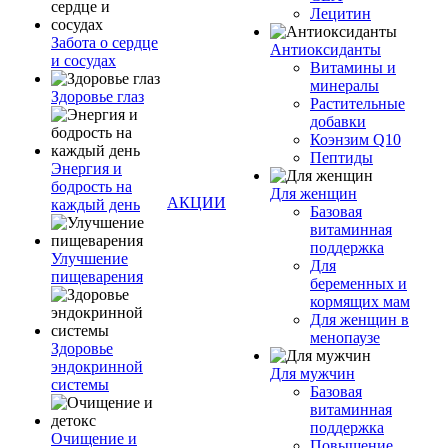
Лецитин
Забота о сердце
Антиоксиданты
и сосудах
Витамины и
минералы
Здоровье глаз
Растительные
добавки
Коэнзим Q10
Пептиды
Энергия и
бодрость на
Для женщин
АКЦИИ
каждый день
Базовая
витаминная
поддержка
Улучшение
Для
пищеварения
беременных и
кормящих мам
Для женщин в
менопаузе
Здоровье
эндокринной
Для мужчин
системы
Базовая
витаминная
поддержка
Очищение и
Повышение