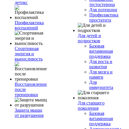
детокс
тестостерона
Для потенции
Профилактика
простатита
Профилактика
воспалений
Для детей и
подростков
Базовая
Спортивная
витаминная
энергия и
поддержка
выносливость
Для роста и
развития
Для мозга и
памяти
Для
Восстановление
иммунитета
после
тренировки
Для старшего
поколения
Защита мышц
Базовая
от разрушения
витаминная
поддержка
Антиоксиданты