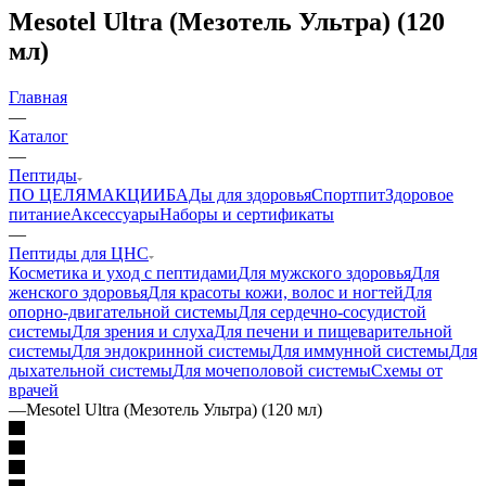
Mesotel Ultra (Мезотель Ультра) (120
мл)
Главная
—
Каталог
—
Пептиды
ПО ЦЕЛЯМ
АКЦИИ
БАДы для здоровья
Спортпит
Здоровое
питание
Аксессуары
Наборы и сертификаты
—
Пептиды для ЦНС
Косметика и уход с пептидами
Для мужского здоровья
Для
женского здоровья
Для красоты кожи, волос и ногтей
Для
опорно-двигательной системы
Для сердечно-сосудистой
системы
Для зрения и слуха
Для печени и пищеварительной
системы
Для эндокринной системы
Для иммунной системы
Для
дыхательной системы
Для мочеполовой системы
Схемы от
врачей
—
Mesotel Ultra (Мезотель Ультра) (120 мл)