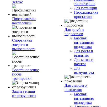
детокс
тестостерона
Для потенции
Профилактика
простатита
Профилактика
воспалений
Для детей и
подростков
Базовая
Спортивная
витаминная
энергия и
поддержка
выносливость
Для роста и
развития
Для мозга и
памяти
Для
Восстановление
иммунитета
после
тренировки
Для старшего
поколения
Защита мышц
Базовая
от разрушения
витаминная
поддержка
Антиоксиданты