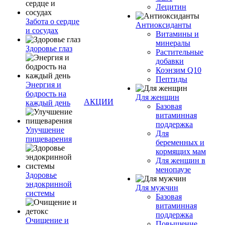
Лецитин
Забота о сердце
Антиоксиданты
и сосудах
Витамины и
минералы
Здоровье глаз
Растительные
добавки
Коэнзим Q10
Пептиды
Энергия и
бодрость на
Для женщин
АКЦИИ
каждый день
Базовая
витаминная
поддержка
Улучшение
Для
пищеварения
беременных и
кормящих мам
Для женщин в
менопаузе
Здоровье
эндокринной
Для мужчин
системы
Базовая
витаминная
поддержка
Очищение и
Повышение