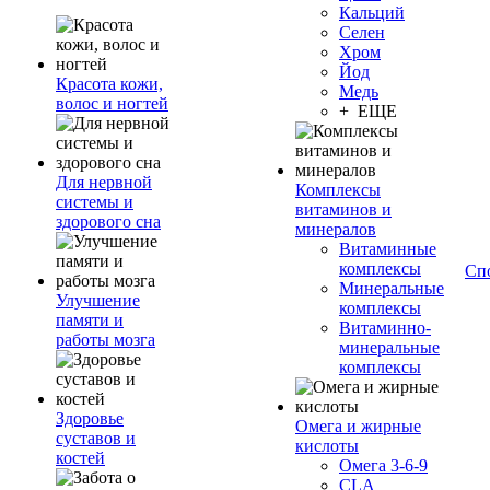
Кальций
Селен
Хром
Йод
Красота кожи,
Медь
волос и ногтей
+ ЕЩЕ
Для нервной
Комплексы
системы и
витаминов и
здорового сна
минералов
Витаминные
комплексы
Сп
Минеральные
Улучшение
комплексы
памяти и
Витаминно-
работы мозга
минеральные
комплексы
Здоровье
Омега и жирные
суставов и
кислоты
костей
Омега 3-6-9
CLA