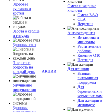
Здоровье
Омега и жирные
суставов и
кислоты
костей
Омега 3-6-9
CLA
Лецитин
Забота о сердце
Антиоксиданты
и сосудах
Витамины и
минералы
Здоровье глаз
Растительные
добавки
Коэнзим Q10
Пептиды
Энергия и
бодрость на
Для женщин
АКЦИИ
каждый день
Базовая
витаминная
поддержка
Улучшение
Для
пищеварения
беременных и
кормящих мам
Для женщин в
менопаузе
Здоровье