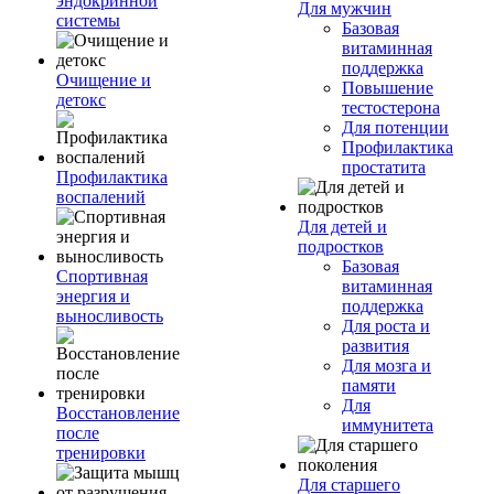
эндокринной
Для мужчин
системы
Базовая
витаминная
поддержка
Очищение и
Повышение
детокс
тестостерона
Для потенции
Профилактика
простатита
Профилактика
воспалений
Для детей и
подростков
Базовая
Спортивная
витаминная
энергия и
поддержка
выносливость
Для роста и
развития
Для мозга и
памяти
Для
Восстановление
иммунитета
после
тренировки
Для старшего