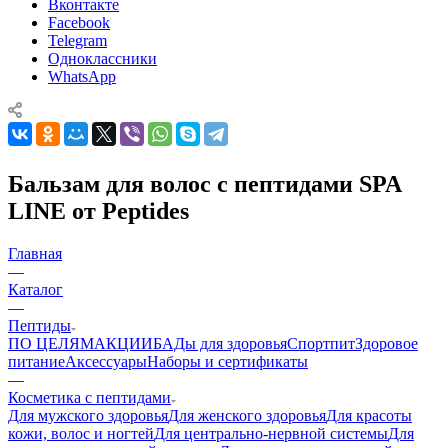
Вконтакте
Facebook
Telegram
Одноклассники
WhatsApp
Бальзам для волос с пептидами SPA
LINE от Peptides
Главная
—
Каталог
—
Пептиды
ПО ЦЕЛЯМ
АКЦИИ
БАДы для здоровья
Спортпит
Здоровое
питание
Аксессуары
Наборы и сертификаты
—
Косметика с пептидами
Для мужского здоровья
Для женского здоровья
Для красоты
кожи, волос и ногтей
Для центрально-нервной системы
Для