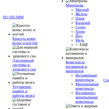
Минералы
Магний
Железо
ПО ЦЕЛЯМ
Цинк
Кальций
Селен
Хром
Йод
Красота кожи,
Медь
волос и ногтей
+ ЕЩЕ
Для нервной
Комплексы
системы и
витаминов и
здорового сна
минералов
Витаминные
комплексы
Сп
Минеральные
Улучшение
комплексы
памяти и
Витаминно-
работы мозга
минеральные
комплексы