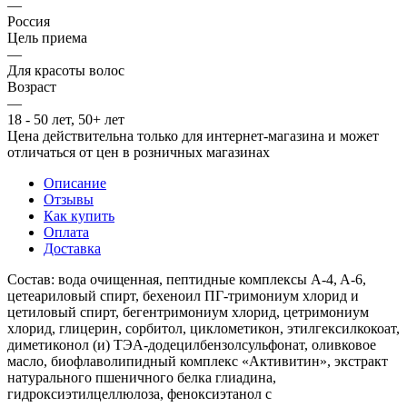
—
Россия
Цель приема
—
Для красоты волос
Возраст
—
18 - 50 лет, 50+ лет
Цена действительна только для интернет-магазина и может
отличаться от цен в розничных магазинах
Описание
Отзывы
Как купить
Оплата
Доставка
Состав: вода очищенная, пептидные комплексы A-4, A-6,
цетеариловый спирт, бехеноил ПГ-тримониум хлорид и
цетиловый спирт, бегентримониум хлорид, цетримониум
хлорид, глицерин, сорбитол, циклометикон, этилгексилкокоат,
диметиконол (и) ТЭА-додецилбензолсульфонат, оливковое
масло, биофлаволипидный комплекс «Активитин», экстракт
натурального пшеничного белка глиадина,
гидроксиэтилцеллюлоза, феноксиэтанол с