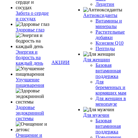
Лецитин
Забота о сердце
Антиоксиданты
и сосудах
Витамины и
минералы
Здоровье глаз
Растительные
добавки
Коэнзим Q10
Пептиды
Энергия и
бодрость на
Для женщин
АКЦИИ
каждый день
Базовая
витаминная
поддержка
Улучшение
Для
пищеварения
беременных и
кормящих мам
Для женщин в
менопаузе
Здоровье
эндокринной
Для мужчин
системы
Базовая
витаминная
поддержка
Очищение и
Повышение