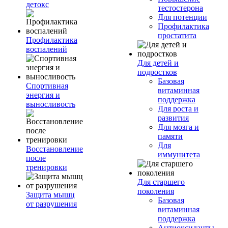
детокс
тестостерона
Для потенции
Профилактика
простатита
Профилактика
воспалений
Для детей и
подростков
Базовая
Спортивная
витаминная
энергия и
поддержка
выносливость
Для роста и
развития
Для мозга и
памяти
Для
Восстановление
иммунитета
после
тренировки
Для старшего
поколения
Защита мышц
Базовая
от разрушения
витаминная
поддержка
Антиоксиданты