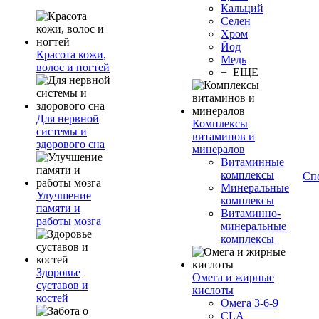
Кальций
Селен
Хром
Йод
Красота кожи,
Медь
волос и ногтей
+ ЕЩЕ
Для нервной
Комплексы
системы и
витаминов и
здорового сна
минералов
Витаминные
комплексы
Сп
Минеральные
Улучшение
комплексы
памяти и
Витаминно-
работы мозга
минеральные
комплексы
Здоровье
Омега и жирные
суставов и
кислоты
костей
Омега 3-6-9
CLA