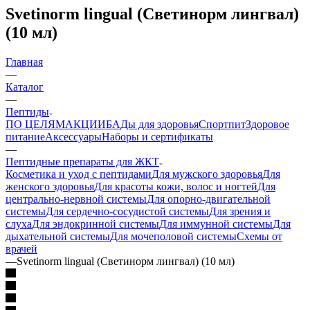
Svetinorm lingual (Светинорм лингвал)
(10 мл)
Главная
—
Каталог
—
Пептиды
ПО ЦЕЛЯМ
АКЦИИ
БАДы для здоровья
Спортпит
Здоровое
питание
Аксессуары
Наборы и сертификаты
—
Пептидные препараты для ЖКТ
Косметика и уход с пептидами
Для мужского здоровья
Для
женского здоровья
Для красоты кожи, волос и ногтей
Для
центрально-нервной системы
Для опорно-двигательной
системы
Для сердечно-сосудистой системы
Для зрения и
слуха
Для эндокринной системы
Для иммунной системы
Для
дыхательной системы
Для мочеполовой системы
Схемы от
врачей
—
Svetinorm lingual (Светинорм лингвал) (10 мл)