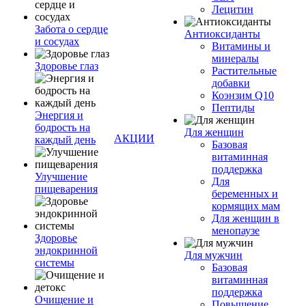
Лецитин
Забота о сердце
Антиоксиданты
и сосудах
Витамины и
минералы
Здоровье глаз
Растительные
добавки
Коэнзим Q10
Пептиды
Энергия и
бодрость на
Для женщин
АКЦИИ
каждый день
Базовая
витаминная
поддержка
Улучшение
Для
пищеварения
беременных и
кормящих мам
Для женщин в
менопаузе
Здоровье
эндокринной
Для мужчин
системы
Базовая
витаминная
поддержка
Очищение и
Повышение