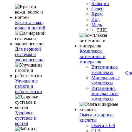
Кальций
Селен
Хром
Йод
Красота кожи,
Медь
волос и ногтей
+ ЕЩЕ
Для нервной
Комплексы
системы и
витаминов и
здорового сна
минералов
Витаминные
комплексы
Сп
Минеральные
Улучшение
комплексы
памяти и
Витаминно-
работы мозга
минеральные
комплексы
Здоровье
Омега и жирные
суставов и
кислоты
костей
Омега 3-6-9
CLA