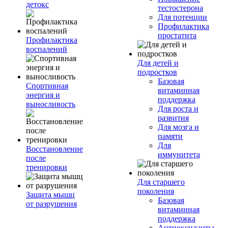
детокс
тестостерона
Для потенции
Профилактика
простатита
Профилактика
воспалений
Для детей и
подростков
Базовая
Спортивная
витаминная
энергия и
поддержка
выносливость
Для роста и
развития
Для мозга и
памяти
Для
Восстановление
иммунитета
после
тренировки
Для старшего
поколения
Защита мышц
Базовая
от разрушения
витаминная
поддержка
Антиоксиданты