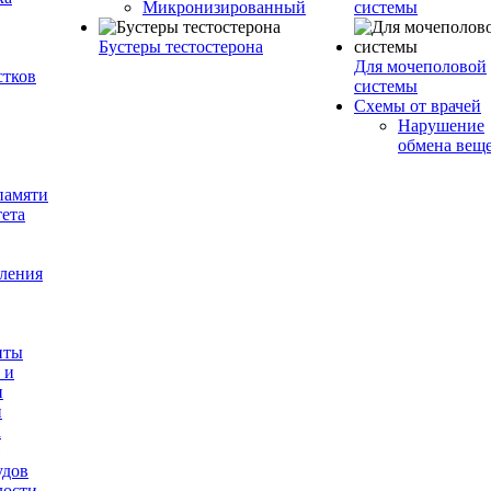
Микронизированный
системы
Бустеры тестостерона
Для мочеполовой
стков
системы
Схемы от врачей
Нарушение
обмена вещ
памяти
ета
оления
нты
 и
и
и
а
удов
лости