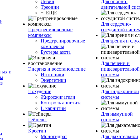
Лизин
Для опорно-
Треонин
двигательной сис
+ ЕЩЕ
е
Для сердечно-
Предтренировочные
сосудистой систе
0
комплексы
Предтренировочные
Для зрения и слух
комплексы
Бустеры азота
Для печени и
Энергия и восстановление
пищеварительной
ных и
Изотоники
системы
ам
Энергетики
 в
Похудение
Для эндокринной
Жиросжигатели
системы
Контроль аппетита
L-карнитин
Для иммунной
Гейнеры
системы
Креатин
и
Моногидрат
Для дыхательной
ка