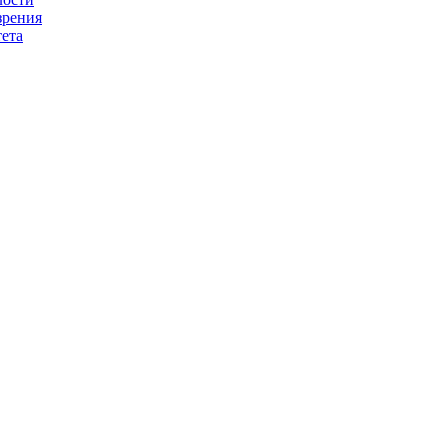
зрения
ета