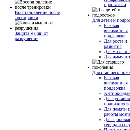
простатита
Восстановление после
тренировки
Для детей и подро
Базовая
витаминная
Защита мышц от
поддержка
разрушения
Для роста и
развития
Для мозга и 
Для иммунит
Для старшего пок
Базовая
витаминная
поддержка
Антиоксида
Для суставов
подвижност
Для памяти 
работы мозг
Для здоровья
сердца и сос
Против уста