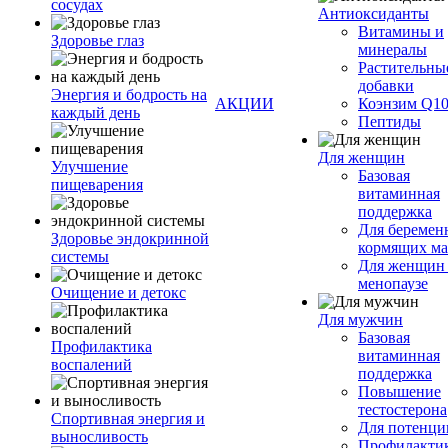
сосудах
Антиоксиданты
Витамины и
Здоровье глаз
минералы
Растительны
добавки
Энергия и бодрость на
АКЦИИ
Коэнзим Q1
каждый день
Пептиды
Для женщин
Улучшение
Базовая
пищеварения
витаминная
поддержка
Для беремен
Здоровье эндокринной
кормящих м
системы
Для женщин
менопаузе
Очищение и детокс
Для мужчин
Базовая
Профилактика
витаминная
воспалений
поддержка
Повышение
тестостерона
Спортивная энергия и
Для потенци
выносливость
Профилакти