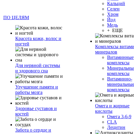
Кальций
Селен
Хром
ПО ЦЕЛЯМ
Йод
Медь
+ ЕЩЕ
Красота кожи, волос и
ногтей
Комплексы витами
минералов
Витаминные
комплексы
Для нервной системы
Минеральны
и здорового сна
комплексы
Витаминно-
минеральны
Улучшение памяти и
комплексы
работы мозга
Омега и жирные
Здоровье суставов и
кислоты
костей
Омега 3-6-9
CLA
Лецитин
Забота о сердце и