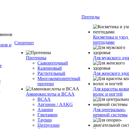
Пептиды
Косметика и уход 
пептидами
Спортпит
нов и
Протеины
Для мужского здо
Сывороточный
е
Казеиновый
Растительный
Для женского здо
Многокомпонентный
е
протеин
Для красоты кожи
Аминокислоты и BCAA
волос и ногтей
BCAA
Аргинин / AAKG
Аланин
Для центрально-
Глютамин
нервной системы
Таурин
Цитруллин