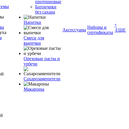
протеиновые
темы
Батончики
без сахара
Напитки
+
мы
Наборы и
Аксессуары
ЕЩЕ
сертификаты
а
Смеси для
выпечки
Ореховые пасты и
урбечи
Сахарозаменители
Макароны