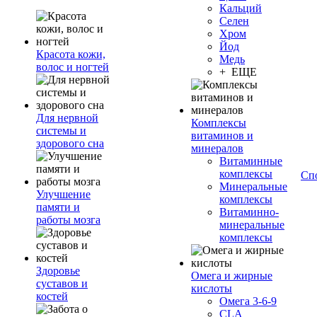
Кальций
Селен
Хром
Йод
Красота кожи,
Медь
волос и ногтей
+ ЕЩЕ
Для нервной
Комплексы
системы и
витаминов и
здорового сна
минералов
Витаминные
комплексы
Сп
Минеральные
Улучшение
комплексы
памяти и
Витаминно-
работы мозга
минеральные
комплексы
Здоровье
Омега и жирные
суставов и
кислоты
костей
Омега 3-6-9
CLA