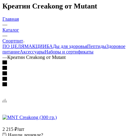
Креатин Creakong от Mutant
Главная
—
Каталог
—
Спортпит
ПО ЦЕЛЯМ
АКЦИИ
БАДы для здоровья
Пептиды
Здоровое
питание
Аксессуары
Наборы и сертификаты
—
Креатин Creakong от Mutant
2 215
₽
/шт
Нашли дешевле?