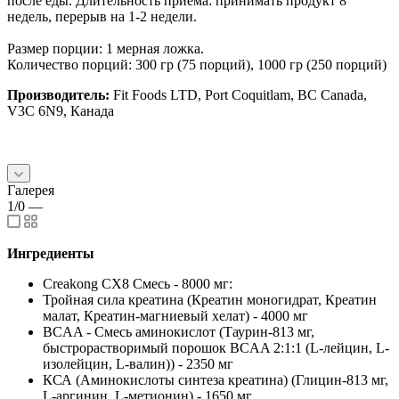
после еды. Длительность приема: принимать продукт 8
недель, перерыв на 1-2 недели.
Размер порции: 1 мерная ложка.
Количество порций: 300 гр (75 порций), 1000 гр (250 порций)
Производитель:
Fit Foods LTD, Port Coquitlam, BC Canada,
V3C 6N9, Канада
Галерея
1/0
—
Ингредиенты
Creakong CX8 Смесь - 8000 мг:
Тройная сила креатина (Креатин моногидрат, Креатин
малат, Креатин-магниевый хелат) - 4000 мг
BCAA - Смесь аминокислот (Таурин-813 мг,
быстрорастворимый порошок BCAA 2:1:1 (L-лейцин, L-
изолейцин, L-валин)) - 2350 мг
КСА (Аминокислоты синтеза креатина) (Глицин-813 мг,
L-аргинин, L-метионин) - 1650 мг