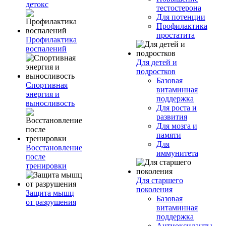
детокс
тестостерона
Для потенции
Профилактика
простатита
Профилактика
воспалений
Для детей и
подростков
Базовая
Спортивная
витаминная
энергия и
поддержка
выносливость
Для роста и
развития
Для мозга и
памяти
Для
Восстановление
иммунитета
после
тренировки
Для старшего
поколения
Защита мышц
Базовая
от разрушения
витаминная
поддержка
Антиоксиданты