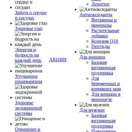
Лецитин
Забота о сердце
Антиоксиданты
и сосудах
Витамины и
минералы
Здоровье глаз
Растительные
добавки
Коэнзим Q10
Пептиды
Энергия и
бодрость на
Для женщин
АКЦИИ
каждый день
Базовая
витаминная
поддержка
Улучшение
Для
пищеварения
беременных и
кормящих мам
Для женщин в
менопаузе
Здоровье
эндокринной
Для мужчин
системы
Базовая
витаминная
поддержка
Очищение и
Повышение