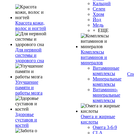
Кальций
Селен
Хром
Йод
Красота кожи,
Медь
волос и ногтей
+ ЕЩЕ
Для нервной
Комплексы
системы и
витаминов и
здорового сна
минералов
Витаминные
комплексы
Сп
Минеральные
Улучшение
комплексы
памяти и
Витаминно-
работы мозга
минеральные
комплексы
Здоровье
Омега и жирные
суставов и
кислоты
костей
Омега 3-6-9
CLA