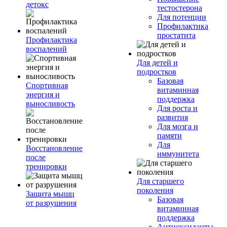
детокс
тестостерона
Для потенции
Профилактика
простатита
Профилактика
воспалений
Для детей и
подростков
Базовая
Спортивная
витаминная
энергия и
поддержка
выносливость
Для роста и
развития
Для мозга и
памяти
Для
Восстановление
иммунитета
после
тренировки
Для старшего
поколения
Защита мышц
Базовая
от разрушения
витаминная
поддержка
Антиоксиданты