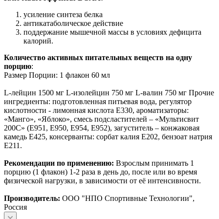
усиление синтеза белка
антикатаболическое действие
поддержание мышечной массы в условиях дефицита
калорий.
Количество активных питательных веществ на одну
порцию
:
Размер Порции: 1 флакон 60 мл
L-лейцин 1500 мг L-изолейцин 750 мг L-валин 750 мг Прочие
ингредиенты: подготовленная питьевая вода, регулятор
кислотности - лимонная кислота Е330, ароматизаторы:
«Манго», «Яблоко», смесь подсластителей – «Мультисвит
200С» (Е951, Е950, Е954, Е952), загуститель – конжаковая
камедь Е425, консерванты: сорбат калия Е202, бензоат натрия
Е211.
Рекомендации по применению:
Взрослым принимать 1
порцию (1 флакон) 1-2 раза в день до, после или во время
физической нагрузки, в зависимости от её интенсивности.
Производитель:
ООО "НПО Спортивные Технологии",
Россия