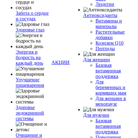
Лецитин
Забота о сердце
Антиоксиданты
и сосудах
Витамины и
минералы
Здоровье глаз
Растительные
добавки
Коэнзим Q10
Пептиды
Энергия и
бодрость на
Для женщин
АКЦИИ
каждый день
Базовая
витаминная
поддержка
Улучшение
Для
пищеварения
беременных и
кормящих мам
Для женщин в
менопаузе
Здоровье
эндокринной
Для мужчин
системы
Базовая
витаминная
поддержка
Очищение и
Повышение