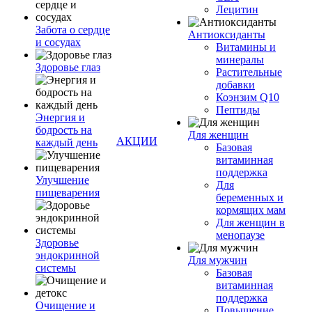
Лецитин
Забота о сердце
Антиоксиданты
и сосудах
Витамины и
минералы
Здоровье глаз
Растительные
добавки
Коэнзим Q10
Пептиды
Энергия и
бодрость на
Для женщин
АКЦИИ
каждый день
Базовая
витаминная
поддержка
Улучшение
Для
пищеварения
беременных и
кормящих мам
Для женщин в
менопаузе
Здоровье
эндокринной
Для мужчин
системы
Базовая
витаминная
поддержка
Очищение и
Повышение