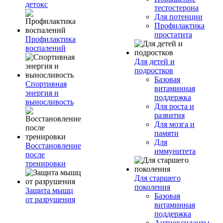
детокс
тестостерона
Для потенции
Профилактика
простатита
Профилактика
воспалений
Для детей и
подростков
Базовая
Спортивная
витаминная
энергия и
поддержка
выносливость
Для роста и
развития
Для мозга и
памяти
Для
Восстановление
иммунитета
после
тренировки
Для старшего
поколения
Защита мышц
Базовая
от разрушения
витаминная
поддержка
Антиоксиданты