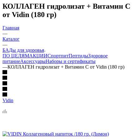
КОЛЛАГЕН гидролизат + Витамин С
от Vidin (180 гр)
Главная
—
Каталог
—
БАДы для здоровья
ПО ЦЕЛЯМ
АКЦИИ
Спортпит
Пептиды
Здоровое
питание
Аксессуары
Наборы и сертификаты
—
КОЛЛАГЕН гидролизат + Витамин С от Vidin (180 гр)
Vidin