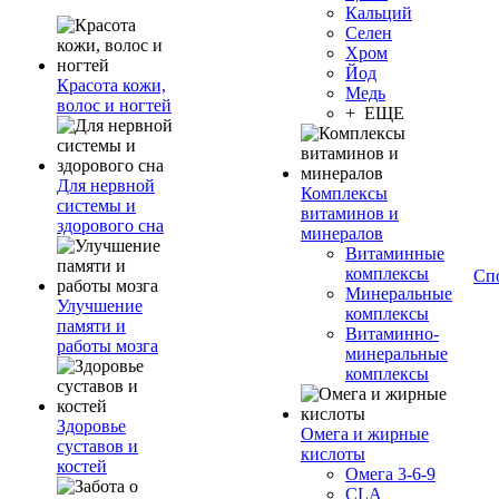
Кальций
Селен
Хром
Йод
Красота кожи,
Медь
волос и ногтей
+ ЕЩЕ
Для нервной
Комплексы
системы и
витаминов и
здорового сна
минералов
Витаминные
комплексы
Сп
Минеральные
Улучшение
комплексы
памяти и
Витаминно-
работы мозга
минеральные
комплексы
Здоровье
Омега и жирные
суставов и
кислоты
костей
Омега 3-6-9
CLA